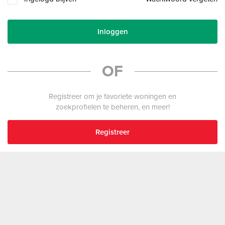
Inloggen
OF
Registreer om je favoriete woningen en
zoekprofielen te beheren, en meer!
Registreer