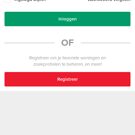
Inloggen
OF
Registreer om je favoriete woningen en
zoekprofielen te beheren, en meer!
Registreer