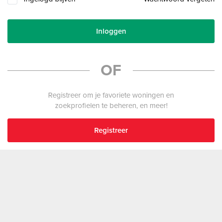
Inloggen
OF
Registreer om je favoriete woningen en
zoekprofielen te beheren, en meer!
Registreer