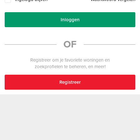
Inloggen
OF
Registreer om je favoriete woningen en
zoekprofielen te beheren, en meer!
Registreer