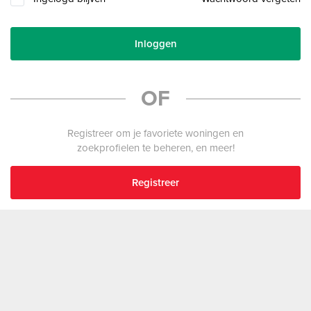
Inloggen
OF
Registreer om je favoriete woningen en
zoekprofielen te beheren, en meer!
Registreer