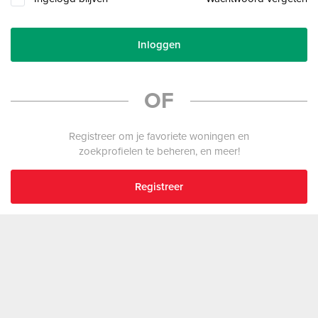
Inloggen
OF
Registreer om je favoriete woningen en
zoekprofielen te beheren, en meer!
Registreer