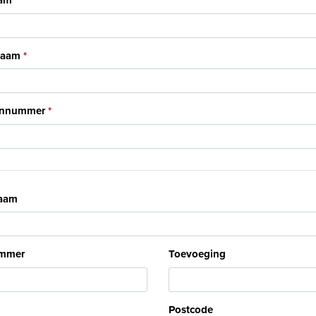
am
naam
onnummer
naam
mmer
Toevoeging
Postcode