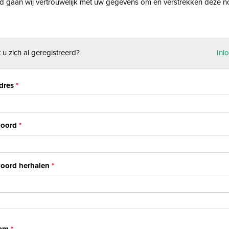
rd gaan wij vertrouwelijk met uw gegevens om en verstrekken deze n
 u zich al geregistreerd?
Inl
dres
oord
oord herhalen