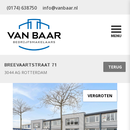
(0174) 638750
info@vanbaar.nl
BREEVAARTSTRAAT 71
TERUG
3044 AG ROTTERDAM
VERGROTEN
vorige
v