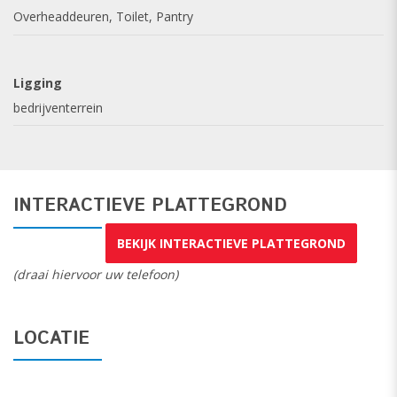
Overheaddeuren, Toilet, Pantry
Huurprijs € 14.850,- per maand.
(geen BTW van toepassing)
Ligging
bedrijventerrein
INTERACTIEVE PLATTEGROND
BEKIJK INTERACTIEVE PLATTEGROND
(draai hiervoor uw telefoon)
LOCATIE