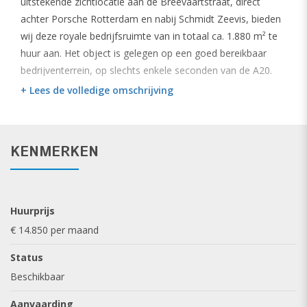
uitstekende zichtlocatie aan de Breevaartstraat, direct
achter Porsche Rotterdam en nabij Schmidt Zeevis, bieden
wij deze royale bedrijfsruimte van in totaal ca. 1.880 m² te
huur aan. Het object is gelegen op een goed bereikbaar
bedrijventerrein, op slechts enkele seconden van de A20.
+ Lees de volledige omschrijving
Objectomschrijving
Totaal oppervlak: ca. 1.880 m²
Begane grond: ca. 1.150 m²
KENMERKEN
Verdieping: ca. 730 m²
Buitenterrein: ca. 380 m²
De bedrijfsruimte beschikt over een grote bedrijfsruimte
Huurprijs
met vide, diverse kantoorruimtes en een entree met
€ 14.850 per maand
receptie. Dankzij de ligging op een hoek en aan een
Status
doorgaande weg is sprake van een uitstekende
zichtbaarheid voor uw bedrijf.
Beschikbaar
Aanvaarding