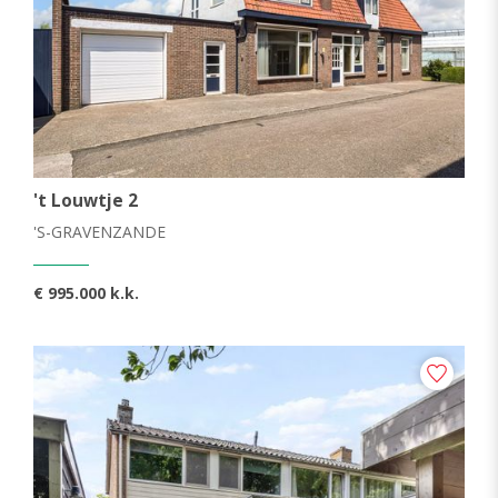
Toon open huizen
VRAAGPRIJS
't Louwtje 2
'S-GRAVENZANDE
PLAATS
€ 995.000 k.k.
's-Gravenzande
De Lier
Den Haag
Hoek van Holland
Honselersdijk
Maasdijk