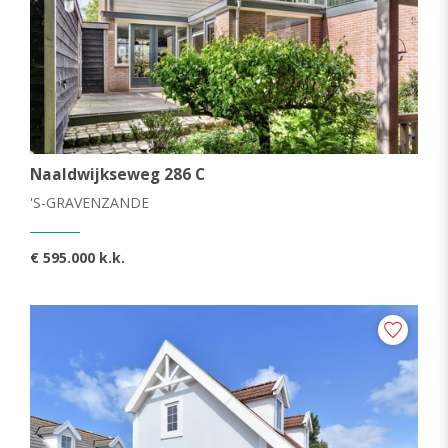
Maasland
Monster
Naaldwijk
Poeldijk
Wateringen
Naaldwijkseweg 286 C
'S-GRAVENZANDE
TYPE
€ 595.000 k.k.
Woonhuis
Appartement
Overig