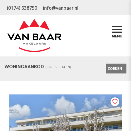
(0174) 638750
info@vanbaar.nl
WONINGAANBOD
(
53
RESULTATEN)
ZOEKEN
KOOP / HUUR
KOOP & HUUR
KOOP