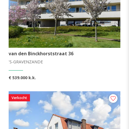
HUUR
Nieuwbouw
STATUS
van den Binckhorststraat 36
Actueel aanbod
'S-GRAVENZANDE
Verkocht
€ 539.000 k.k.
ZOEK OP ADRES
Verkocht
OPEN HUIS