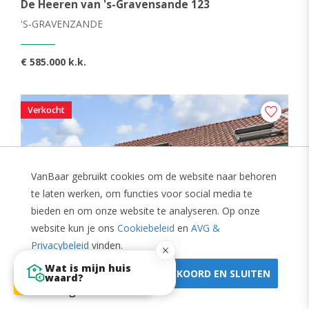
De Heeren van 's-Gravensande 123
'S-GRAVENZANDE
€ 585.000 k.k.
Verkocht
VanBaar gebruikt cookies om de website naar behoren
te laten werken, om functies voor social media te
bieden en om onze website te analyseren. Op onze
website kun je ons
Cookiebeleid
en
AVG &
Privacybeleid
vinden.
Wat is mijn huis
Verkoopdocumentatie
AKKOORD EN SLUITEN
waard?
en breng een bod uit