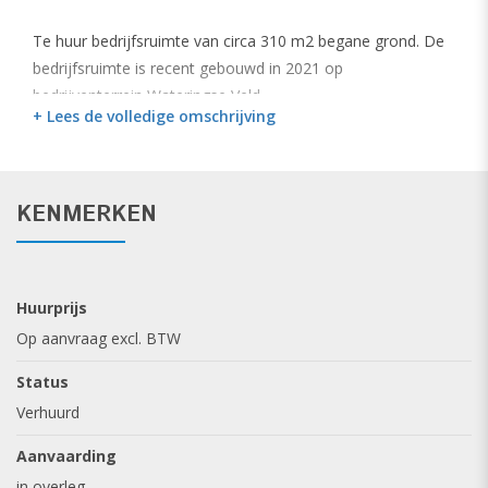
Te huur bedrijfsruimte van circa 310 m2 begane grond. De
bedrijfsruimte is recent gebouwd in 2021 op
bedrijventerrein Wateringse Veld.
+ Lees de volledige omschrijving
• De bedrijfsruimte is circa 12 meter breed x 26 meter diep.
• 2 elektrische overheaddeuren
• Aparte loopdeur
KENMERKEN
• Toilet aansluiting.
• Kantoorkamer
• Vrije hoogte circa 5 meter.
Huurprijs
• Meterkast voorzien van elektra en water.
Op aanvraag excl. BTW
• Bouwjaar 2021
• Parkeren op eigen terrein direct voor de bedrijfsruimte.
Status
• Ideale ligging; op 3 autominuten van de N211
Verhuurd
• Centraal gelegen in het Westland ten opzichte van Den
Haag en Rotterdam
Aanvaarding
in overleg