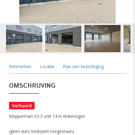
vorige
vol
Kenmerken
Locatie
Plan een bezichtiging
OMSCHRIJVING
Verhuurd
Klopperman 53-S unit 14 in Wateringen
(geen auto bedrijven toegestaan)