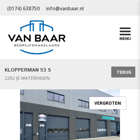
(0174) 638750
info@vanbaar.nl
KLOPPERMAN 53 S
TERUG
2292 JE WATERINGEN
VERGROTEN
vorige
v