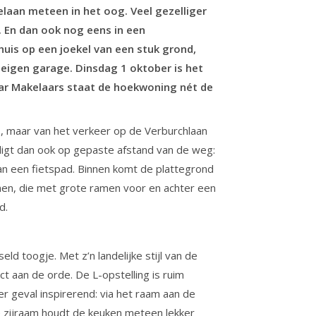
laan meteen in het oog. Veel gezelliger
. En dan ook nog eens in een
uis op een joekel van een stuk grond,
 eigen garage.
Dinsdag 1 oktober is het
Baar Makelaars staat de hoekwoning nét de
is, maar van het verkeer op de Verburchlaan
 ligt dan ook op gepaste afstand van de weg:
an een fietspad. Binnen komt de plattegrond
nen, die met grote ramen voor en achter een
d.
ld toogje. Met z’n landelijke stijl van de
ct aan de orde. De L-opstelling is ruim
er geval inspirerend: via het raam aan de
inke zijraam houdt de keuken meteen lekker