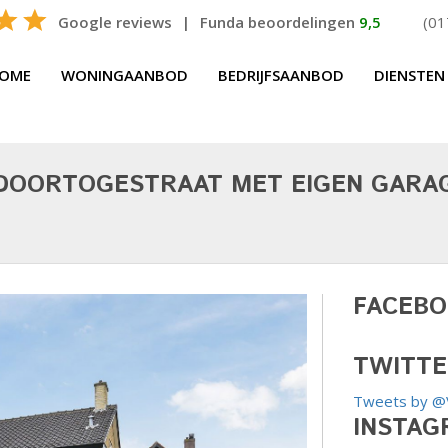
Google reviews
|
Funda beoordelingen
9,5
(01
OME
WONINGAANBOD
BEDRIJFSAANBOD
DIENSTEN
 DOORTOGESTRAAT MET EIGEN GARA
FACEB
Vergrot
TWITTE
Tweets by @
INSTAG