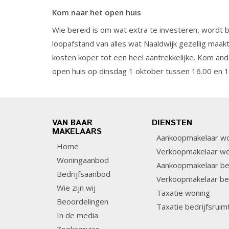
Kom naar het open huis
Wie bereid is om wat extra te investeren, wordt
loopafstand van alles wat Naaldwijk gezellig maak
kosten koper tot een heel aantrekkelijke. Kom and
open huis op dinsdag 1 oktober tussen 16.00 en 1
VAN BAAR
DIENSTEN
MAKELAARS
Aankoopmakelaar wo
Home
Verkoopmakelaar wo
Woningaanbod
Aankoopmakelaar bed
Bedrijfsaanbod
Verkoopmakelaar bed
Wie zijn wij
Taxatie woning
Beoordelingen
Taxatie bedrijfsruim
In de media