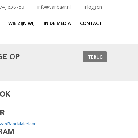
74) 638750
info@vanbaar.nl
Inloggen
WIE ZIJN WIJ
IN DE MEDIA
CONTACT
GE OP
TERUG
OOK
en
R
VanBaarMakelaar
RAM