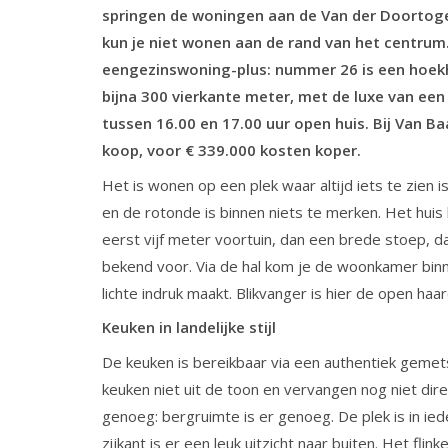
springen de woningen aan de Van der Doortoge
kun je niet wonen aan de rand van het centrum
eengezinswoning-plus: nummer 26 is een hoekh
bijna 300 vierkante meter,
met
de luxe van een
tussen 16.00 en 17.00 uur open huis. Bij Van 
koop, voor € 339.000 kosten koper.
Het is wonen op een plek waar altijd iets te zien 
en de rotonde is binnen niets te merken. Het huis
eerst vijf meter voortuin, dan een brede stoep, d
bekend voor. Via de hal kom je de woonkamer bin
lichte indruk maakt. Blikvanger is hier de open haar
Keuken in landelijke stijl
De keuken is bereikbaar via een authentiek gemetse
keuken niet uit de toon en vervangen nog niet dire
genoeg: bergruimte is er genoeg. De plek is in ied
zijkant is er een leuk uitzicht naar buiten. Het fl