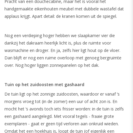
Pracht van een douchecabine, maar het is vooral het
handgemaakte eikenhouten meubel met dubbele wastafel dat
applaus krijgt. Apart detail: de kranen komen uit de spiegel.
Nog een verdieping hoger hebben we slaapkamer vier die
dankzij het dakraam heerlijk licht is, plus de ruimte voor
wasmachine en droger. En ja, zelfs hier ligt hout op de vloer.
Dan blijft er nog een ruime overloop met genoeg bergruimte
over. Nog hoger liggen zonnepanelen op het dak.
Tuin op het zuidoosten met gashaard
De tuin ligt op het zonnige zuidoosten, waardoor er vanaf ‘s
morgens vroeg tot (in de zomer) een uur of acht zon is. En
mocht het ‘s avonds toch iets frisser worden: in de tuin is zelfs
een gashaard aangelegd. Met vooral tegels - fraaie grote
exemplaren - gaat er geen tijd verloren aan onkruid wieden.
Omdat het een hoekhuis is, loopt de tuin (of eigenlijk een