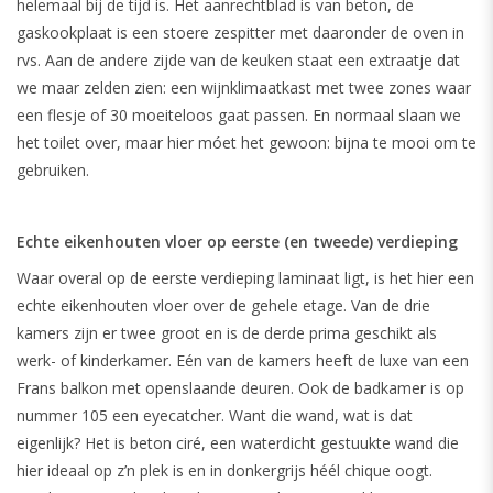
helemaal bij de tijd is. Het aanrechtblad is van beton, de
gaskookplaat is een stoere zespitter met daaronder de oven in
rvs. Aan de andere zijde van de keuken staat een extraatje dat
we maar zelden zien: een wijnklimaatkast met twee zones waar
een flesje of 30 moeiteloos gaat passen. En normaal slaan we
het toilet over, maar hier móet het gewoon: bijna te mooi om te
gebruiken.
Echte eikenhouten vloer op eerste (en tweede) verdieping
Waar overal op de eerste verdieping laminaat ligt, is het hier een
echte eikenhouten vloer over de gehele etage. Van de drie
kamers zijn er twee groot en is de derde prima geschikt als
werk- of kinderkamer. Eén van de kamers heeft de luxe van een
Frans balkon met openslaande deuren. Ook de badkamer is op
nummer 105 een eyecatcher. Want die wand, wat is dat
eigenlijk? Het is beton ciré, een waterdicht gestuukte wand die
hier ideaal op z’n plek is en in donkergrijs héél chique oogt.