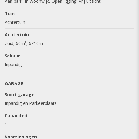
Aan park, In woonwijk, Open ligging, Vrij uitzicht
Tuin
Achtertuin
Achtertuin
Zuid, 60m², 6×10m
Schuur
Inpandig
GARAGE
Soort garage
Inpandig en Parkeerplaats
Capaciteit
1
Voorzieningen