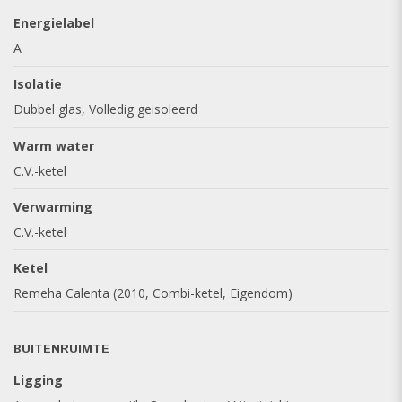
Energielabel
Interesse? Kom kijken en laat u verrassen!
A
Voor een bezichtiging belt u met Van Baar Makelaars via
0174 - 638 750. Misschien wordt dit wel uw nieuwe (t)huis!
Isolatie
Dubbel glas, Volledig geisoleerd
Warm water
C.V.-ketel
Verwarming
C.V.-ketel
Ketel
Remeha Calenta (2010, Combi-ketel, Eigendom)
BUITENRUIMTE
Ligging