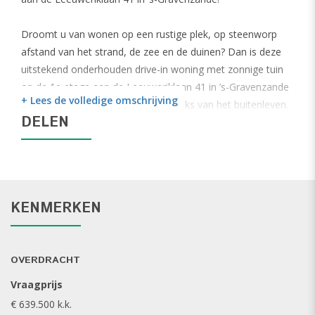
Droomt u van wonen op een rustige plek, op steenworp
afstand van het strand, de zee en de duinen? Dan is deze
uitstekend onderhouden drive-in woning met zonnige tuin
op de 1e etage aan de Leeuweriklaan 41 in ’s-Gravenzande
+ Lees de volledige omschrijving
een buitenkans! Hier geniet u dagelijks van het buitenleven.
DELEN
Op zoek naar een ruime en energiezuinige woning met
volop mogelijkheden én een zonnige tuin? Dan is deze
verzorgde woning aan de Leeuweriklaan 41 precies wat u
zoekt! Gelegen in een rustige, kindvriendelijke wijk en op
loopafstand van het bruisende centrum van ’s-
KENMERKEN
Gravenzande, biedt deze woning u het beste van twee
werelden: rust en levendigheid binnen handbereik.
OVERDRACHT
Parkeren en opbergruimte? Meer dan voldoende!
Onder de woning bevindt zich een royale garage van maar
Vraagprijs
liefst 10.60 meter lang, voorzien van een elektrische
€ 639.500 k.k.