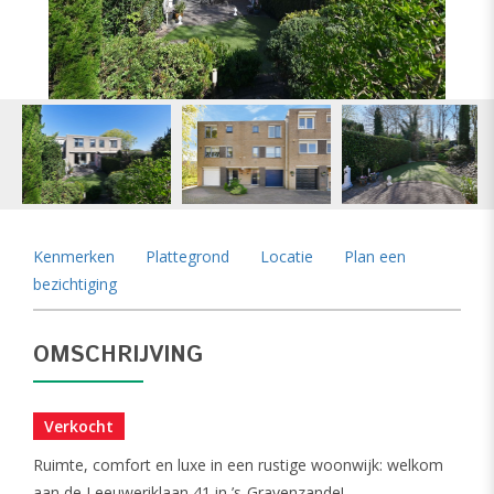
vorige
vol
Kenmerken
Plattegrond
Locatie
Plan een
bezichtiging
OMSCHRIJVING
Verkocht
Ruimte, comfort en luxe in een rustige woonwijk: welkom
aan de Leeuweriklaan 41 in ’s-Gravenzande!