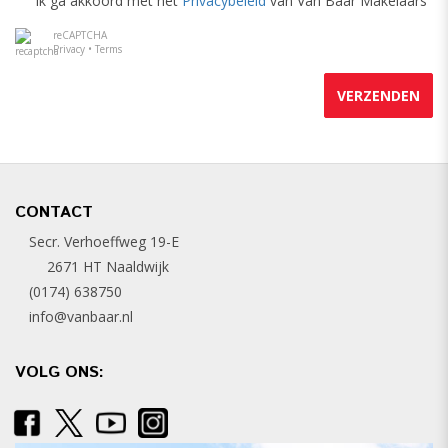
Ik ga akkoord met het
Privacybeleid
van Van Baar Makelaars
reCAPTCHA
Privacy
•
Terms
VERZENDEN
CONTACT
Secr. Verhoeffweg 19-E
2671 HT Naaldwijk
(0174) 638750
info@vanbaar.nl
VOLG ONS: