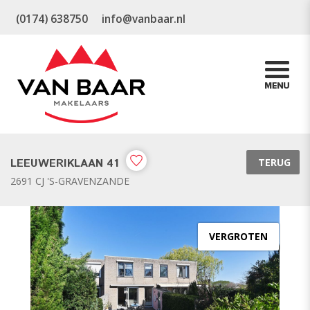
(0174) 638750
info@vanbaar.nl
LEEUWERIKLAAN 41
TERUG
2691 CJ 'S-GRAVENZANDE
VERGROTEN
vorige
v