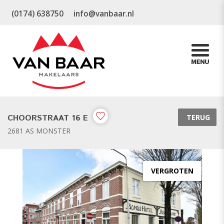
(0174) 638750
info@vanbaar.nl
CHOORSTRAAT 16 E
TERUG
2681 AS MONSTER
VERGROTEN
vorige
v