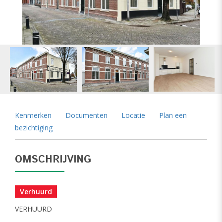
vorige
vol
Kenmerken
Documenten
Locatie
Plan een
bezichtiging
OMSCHRIJVING
Verhuurd
VERHUURD