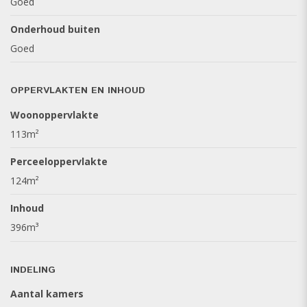
Goed
licht. Hier bevindt zich de 4e slaapkamer, de opstelplaats
voor de wasmachine en droger, Intergas cv-ketel en de
Onderhoud buiten
mechanische ventilatie. Mogelijkheid tot maken van een 5e
Goed
slaapkamer of werkruimte. Achter de knieschotten is extra
bergruimte gecreëerd en boven deze verdieping bevindt
zich nog een praktische vliering. Ook deze verdieping is
OPPERVLAKTEN EN INHOUD
netjes afgewerkt met een laminaatvloer.
Woonoppervlakte
113m²
Tuin
De achtertuin is een heerlijke plek om te genieten. Door de
Perceeloppervlakte
ligging op het oosten kunt u al vroeg in de ochtend in de
124m²
zon zitten, die vervolgens het grootste deel van de dag in
de tuin aanwezig is. Het elektrische zonnescherm zorgt
Inhoud
voor verkoeling op warme dagen. Achterin staat een
396m³
houten berging met elektra en verlichting. Via de achterom
bereikt u gemakkelijk de straat. In de buurt is voldoende
INDELING
parkeergelegenheid.
Aantal kamers