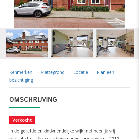
vorige
vol
Kenmerken
Plattegrond
Locatie
Plan een
bezichtiging
OMSCHRIJVING
Verkocht
In de geliefde en kindvriendelijke wijk met heerlijk vrij
uitzicht staat deze prachtige eengezinswoning uit 2010,